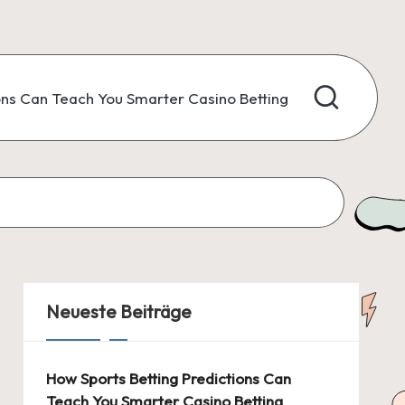
ons Can Teach You Smarter Casino Betting
Neueste Beiträge
How Sports Betting Predictions Can
Teach You Smarter Casino Betting