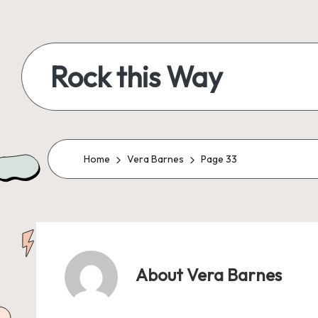
Skip
to
Rock this Way
content
Rock-
Kultur,
Musik
Home
Vera Barnes
Page 33
&
Legenden
-
Dein
Blog
für
About Vera Barnes
echten
Rock’n’Roll