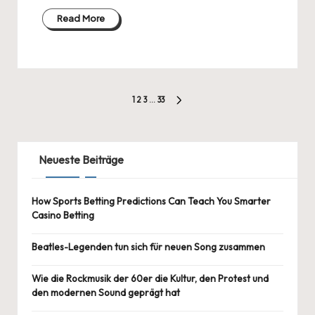
Read More
Seitennummerierung
1
2
3
…
33
NEXT
der
PAGE
Beiträge
Neueste Beiträge
How Sports Betting Predictions Can Teach You Smarter
Casino Betting
Beatles-Legenden tun sich für neuen Song zusammen
Wie die Rockmusik der 60er die Kultur, den Protest und
den modernen Sound geprägt hat