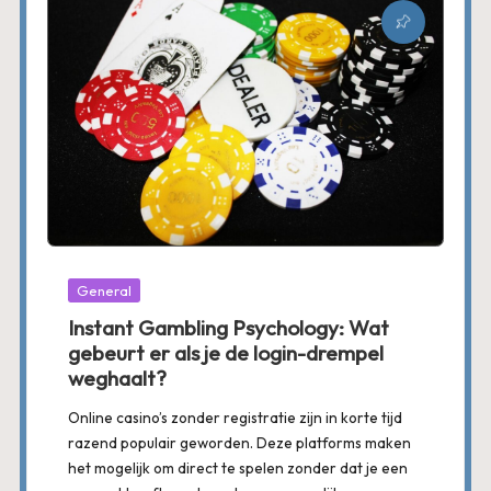
Posted
General
in
Instant Gambling Psychology: Wat
gebeurt er als je de login-drempel
weghaalt?
Online casino’s zonder registratie zijn in korte tijd
razend populair geworden. Deze platforms maken
het mogelijk om direct te spelen zonder dat je een