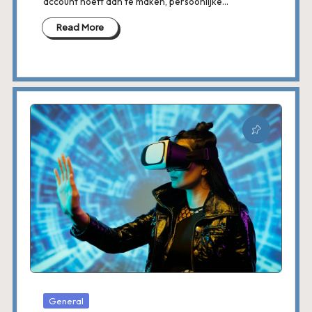
account hoeft aan te maken, persoonlijke…
Read More
Posted
General