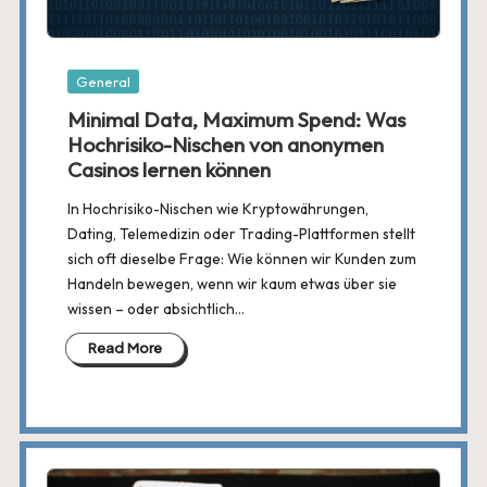
Posted
General
in
Minimal Data, Maximum Spend: Was
Hochrisiko-Nischen von anonymen
Casinos lernen können
In Hochrisiko-Nischen wie Kryptowährungen,
Dating, Telemedizin oder Trading-Plattformen stellt
sich oft dieselbe Frage: Wie können wir Kunden zum
Handeln bewegen, wenn wir kaum etwas über sie
wissen – oder absichtlich…
Read More