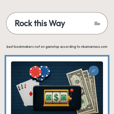
Skip
to
Rock this Way
content
Rock-
Kultur,
Musik
best bookmakers not on gamstop according to nbamaniacs.com
&
Legenden
-
Dein
Blog
für
echten
Rock’n’Roll