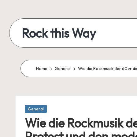
Skip
to
Rock this Way
content
Rock-
Kultur,
Musik
Home
General
Wie die Rockmusik der 60er di
&
Legenden
-
Dein
Blog
Posted
General
in
für
Wie die Rockmusik de
echten
Protest und den mod
Rock’n’Roll