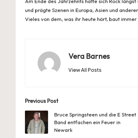
Am Ende des Jahrzehnts hatte sich Rock längst 
und prägte Szenen in Europa, Asien und anderen T
Vieles von dem, was ihr heute hört, baut immer
Vera Barnes
View All Posts
Post
Previous Post
navigation
Bruce Springsteen und die E Street
Band entfachen ein Feuer in
Newark