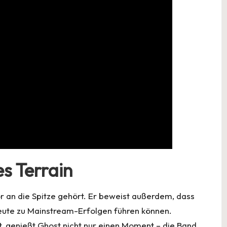
s Terrain
or an die Spitze gehört. Er beweist außerdem, dass
 heute zu Mainstream-Erfolgen führen können.
t, genießt Ghost nicht nur einen Moment – die Band