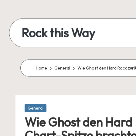
Skip
to
Rock this Way
content
Rock-
Kultur,
Musik
Home
General
Wie Ghost den Hard Rock zurü
&
Legenden
-
Dein
Blog
Posted
General
in
für
Wie Ghost den Hard 
echten
Chart-Spitze bracht
Rock’n’Roll