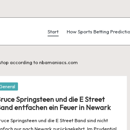
Start
How Sports Betting Predicti
stop according to nbamaniacs.com
osted
General
ruce Springsteen und die E Street
and entfachen ein Feuer in Newark
ruce Springsteen und die E Street Band sind nicht
infach nur nach Newark zurückgekehrt. Im Prudential