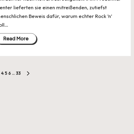
enter lieferten sie einen mitreißenden, zutiefst
enschlichen Beweis dafür, warum echter Rock ’n’
oll…
Read More
4
5
6
…
33
S
NEXT
PAGE