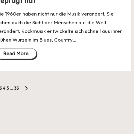
eprägt hat
ie 1960er haben nicht nur die Musik verändert. Sie
aben auch die Sicht der Menschen auf die Welt
erändert. Rockmusik entwickelte sich schnell aus ihren
rühen Wurzeln im Blues, Country…
Read More
3
4
5
…
33
S
NEXT
PAGE